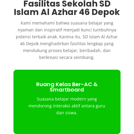
Fasilitas Sekolah SD
Islam Al Azhar 46 Depok
Kami memahami bahwa suasana belajar yang
nyaman dan inspiratif menjadi kunci tumbuhnya
potensi terbaik anak. Karena itu, SD Islam Al Azhar
46 Depok menghadirkan fasilitas lengkap yang
mendukung proses belajar, beribadah, dan
berkreasi secara seimbang.
Ruang Kelas Ber-AC &
Smartboard
Suasana belajar modern yang
mendorong interaksi aktif antara guru
dan siswa.