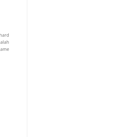
 hard
dalah
 game